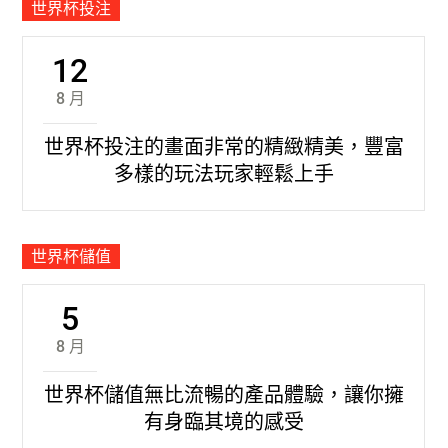
世界杯投注
12
Posted
on
8 月
世界杯投注的畫面非常的精緻精美，豐富
多樣的玩法玩家輕鬆上手
世界杯儲值
5
Posted
on
8 月
世界杯儲值無比流暢的產品體驗，讓你擁
有身臨其境的感受