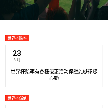
世界杯賠率
23
Posted
on
8 月
世界杯賠率有各種優惠活動保證能够讓您
心動
世界杯儲值