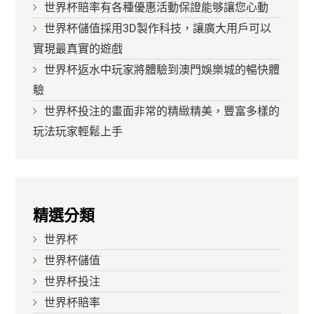
世界杯賠率有各種優惠活動保證能够讓您心動
世界杯儲值採用3D製作科技，讓廣大用戶可以
實現最真實的遊戲
世界杯返水中玩家將體驗到澳門娛樂城的暢快體
驗
世界杯投注的畫面非常的精緻精美，豐富多樣的
玩法玩家輕鬆上手
精選分類
世界杯
世界杯儲值
世界杯投注
世界杯賠率