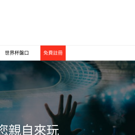
世界杯盤口
免費註冊
您親自來玩