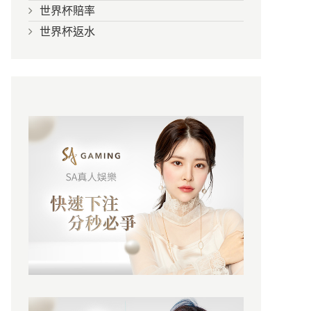
世界杯賠率
世界杯返水