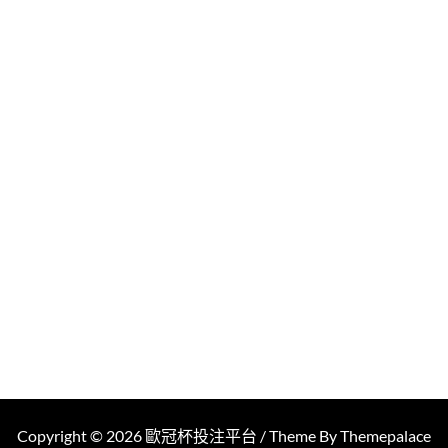
Copyright © 2026
歐冠杯投注平台
/ Theme By Themepalace