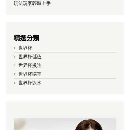
玩法玩家輕鬆上手
精選分類
世界杯
世界杯儲值
世界杯投注
世界杯賠率
世界杯返水