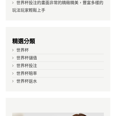
世界杯投注的畫面非常的精緻精美，豐富多樣的
玩法玩家輕鬆上手
精選分類
世界杯
世界杯儲值
世界杯投注
世界杯賠率
世界杯返水